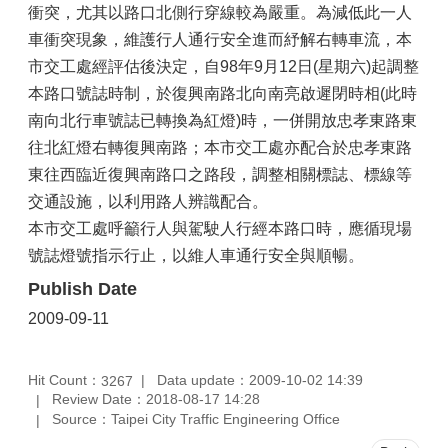
衝突，尤其以路口北側行穿線較為嚴重。為減低此一人
車衝突現象，維護行人通行安全進而紓解右轉車流，本
市交工處經評估後決定，自98年9月12日(星期六)起調整
本路口號誌時制，於復興南路北向南亮啟遲閉時相(此時
南向北行車號誌已轉換為紅燈)時，一併開放忠孝東路東
往北紅燈右轉復興南路；本市交工處亦配合於忠孝東路
東往西臨近復興南路口之路段，調整相關標誌、標線等
交通設施，以利用路人辨識配合。
本市交工處呼籲行人與駕駛人行經本路口時，應循現場
號誌燈號指示行止，以維人車通行安全與順暢。
Publish Date
2009-09-11
Hit Count：
Data update：2009-10-02 14:39
3267
Review Date：2018-08-17 14:28
Source：Taipei City Traffic Engineering Office