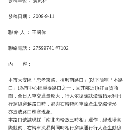
發稿單位： 規劃科
發稿日期： 2009-9-11
聯 絡 人 ： 王國偉
聯絡電話： 27599741 #7102
內 容：
本市大安區「忠孝東路、復興南路口」(以下簡稱「本路
口」)為市中心區重要路口之一，且其鄰近頂好百貨商
圈，全日人車交通量龐大，行人依循號誌燈號指示利用
行穿線穿越路口時，易與右轉轉向車流產生交織情形，
亦造成路口壅塞現象。
本路口號誌現採「南北向輪放三時相」運作，經現場實
際觀察，右轉車流易與同時相行穿線通行行人產生動線